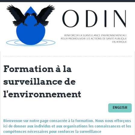
Home
About ODIN
PI Spotlight
ODIN Consortium
THL
Formation à la
NORCE
surveillance de
VIB/UGENT
NIMR
l'environnement
TGHN
ENGLISH
IRSS-DRCO
Bienvenue sur notre page consacrée à la formation. Nous nous efforçons
UNIKIN
ici de donner aux individus et aux organisations les connaissances et les
compétences nécessaires pour renforcer la surveillance